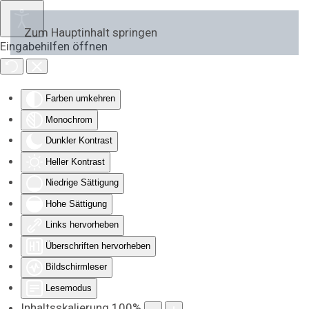
Zum Hauptinhalt springen
Eingabehilfen öffnen
Farben umkehren
Monochrom
Dunkler Kontrast
Heller Kontrast
Niedrige Sättigung
Hohe Sättigung
Links hervorheben
Überschriften hervorheben
Bildschirmleser
Lesemodus
Inhaltsskalierung
100
%