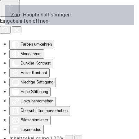
Zum Hauptinhalt springen
Eingabehilfen öffnen
Farben umkehren
Monochrom
Dunkler Kontrast
Heller Kontrast
Niedrige Sättigung
Hohe Sättigung
Links hervorheben
Überschriften hervorheben
Bildschirmleser
Lesemodus
Inhaltsskalierung
100
%